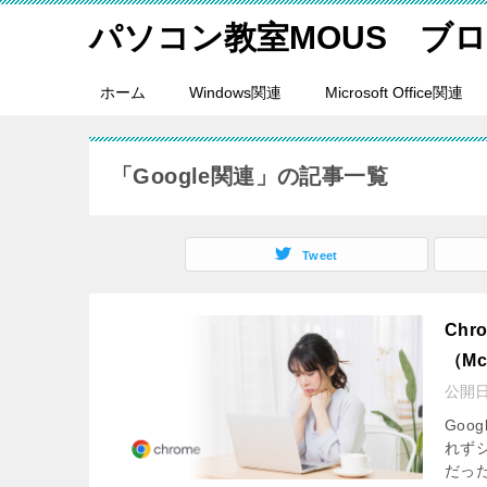
パソコン教室MOUS ブ
ホーム
Windows関連
Microsoft Office関連
「Google関連」の記事一覧
Tweet
Ch
（Mc
公開
Goo
れず
だっ