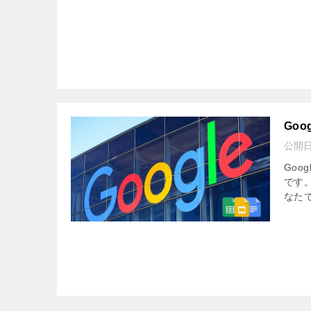
Go
公開
Goo
です
なた