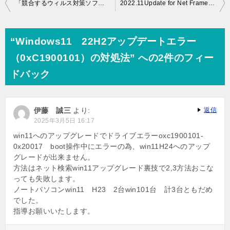
投
「競合するウィルス対策ソフトウェアをアンインストールしてください」の対処法
2022.11Update for Net Framework3.5 for Windows11 for ×64 エラー0x800f0922 対処法
稿
ナ
“Windows11 22H2アップデートエラー
ビ
（0xC1900101）の対処法” への2件のフィー
ゲ
ドバック
ー
シ
伊藤 誠三
より:
返信
ョ
2025年3月5日 16:17
ン
win11へのアップグレードでドライブエラーoxc1900101-
0x20017 boot操作中にエラーの為、win11H24へのアップ
グレードが出来ません。
方法はネット検索win11アップグレード裏技で2,3方法おこな
っても失敗します。
ノートパソコンwin11 H23 2台win101台 計3台ともだめ
でした。
指導お願いいたします。