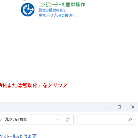
有効化または無効化」をクリッ
ク