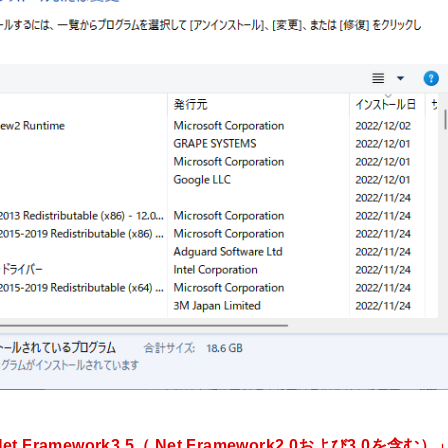
Net Framework3.5（.Net Framework2.0および3.0を含む）